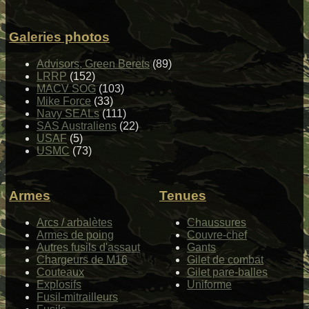
Galeries photos
Advisors, Green Berets
(89)
LRRP
(152)
MACV SOG
(103)
Mike Force
(33)
Navy SEALs
(111)
SAS Australiens
(22)
USAF
(5)
USMC
(73)
Armes
Tenues
Arcs / arbalètes
Chaussures
Armes de poing
Couvre-chef
Autres fusils d'assaut
Gants
Chargeurs de M16
Gilet de combat
Couteaux
Gilet pare-balles
Explosifs
Uniforme
Fusil-mitrailleurs