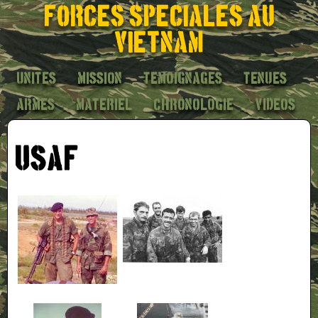
Forces speciales au
Vietnam
Unites
Mission
Temoignages
Tenues
Armes
Materiel
Chronologie
Videos
USAF