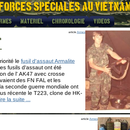
Forces speciales au Vietna
rmes
Materiel
Chronologie
Videos
article
Armes
t
iorité le
fusil d'assaut Armalite
s fusils d'assaut ont été
on de l' AK47 avec crosse
avaient des FN FAL et les
la seconde guerre mondiale ont
us récente le T223, clone de HK-
ire la suite ...
article
Armes