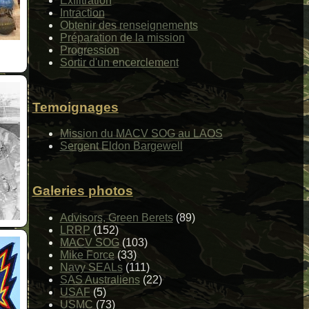
Exfiltration
Intraction
Obtenir des renseignements
Préparation de la mission
Progression
Sortir d'un encerclement
Temoignages
Mission du MACV SOG au LAOS
Sergent Eldon Bargewell
Galeries photos
Advisors, Green Berets
(89)
LRRP
(152)
MACV SOG
(103)
Mike Force
(33)
Navy SEALs
(111)
SAS Australiens
(22)
USAF
(5)
USMC
(73)