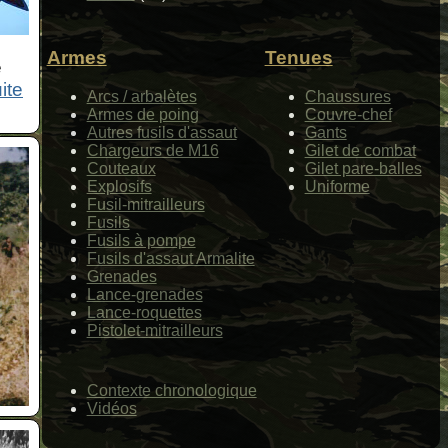
Armes
Tenues
e
uite
Arcs / arbalètes
Chaussures
Armes de poing
Couvre-chef
Autres fusils d'assaut
Gants
Chargeurs de M16
Gilet de combat
Couteaux
Gilet pare-balles
Explosifs
Uniforme
Fusil-mitrailleurs
Fusils
Fusils à pompe
Fusils d'assaut Armalite
Grenades
Lance-grenades
Lance-roquettes
Pistolet-mitrailleurs
Contexte chronologique
Vidéos