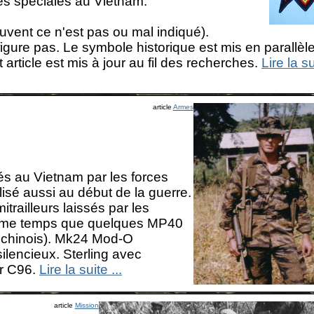
ces spéciales au Vietnam.
uvent ce n'est pas ou mal indiqué).
figure pas. Le symbole historique est mis en parallèl
article est mis à jour au fil des recherches.
Lire la s
article
Armes
isés au Vietnam par les forces
sé aussi au début de la guerre.
trailleurs laissés par les
même temps que quelques MP40
 chinois). Mk24 Mod-O
encieux. Sterling avec
r C96.
Lire la suite ...
article
Mission