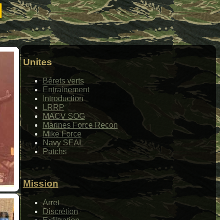
m
Unites
Bérets verts
Entrainement
Introduction
LRRP
MACV SOG
Marines Force Recon
Mike Force
Navy SEAL
Patchs
Mission
Arret
Discrétion