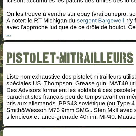
Ici sont accumulés les patchs des unités des for
On les trouve à vendre sur ebay (vrai ou repro, so
A noter: le RT Michigan du
sergent Bargewell
n'y 
avec l'approche ludique de ce drôle de boulot. Cet 
...
Pistolet-mitrailleurs
Liste non exhaustive des pistolet-mitrailleurs util
spéciales US. Thompson. Grease gun. MAT49 utili
Des Advisors formaient les soldats à ces pistolet-mi
parachutistes français peu de temps avant en 
pris aux allemands. PPS43 soviétique (ou Type 4
Smith&Wesson M76 9mm SMG,. Sten MkII avec sil
silencieux et lance-grenade 40mm. MP40. Mause